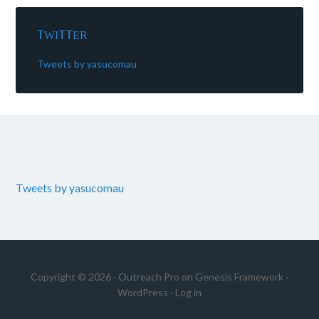
TWITTER
Tweets by yasucomau
Tweets by yasucomau
Copyright © 2026 ·
Outreach Pro
on
Genesis Framework
·
WordPress
·
Log in