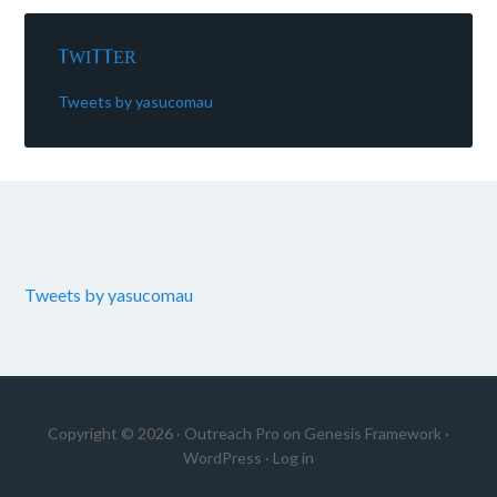
TWITTER
Tweets by yasucomau
Tweets by yasucomau
Copyright © 2026 ·
Outreach Pro
on
Genesis Framework
·
WordPress
·
Log in